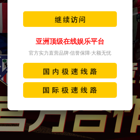
亚洲顶级在线娱乐平台
官方实力直营品牌·信誉保障·大额无忧